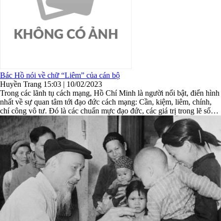
Bác Hồ nói về chữ “Liêm” của cán bộ
Huyền Trang
15:03 | 10/02/2023
Trong các lãnh tụ cách mạng, Hồ Chí Minh là người nổi bật, điển hình
nhất về sự quan tâm tới đạo đức cách mạng: Cần, kiệm, liêm, chính,
chí công vô tư. Đó là các chuẩn mực đạo đức, các giá trị trong lẽ sống,
lối sống của mỗi con người tự nguyện phấn ...