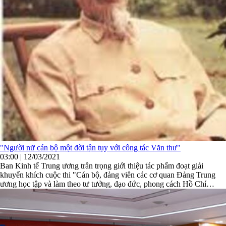
"Người nữ cán bộ một đời tận tụy với công tác Văn thư"
03:00 | 12/03/2021
Ban Kinh tế Trung ương trân trọng giới thiệu tác phẩm đoạt giải
khuyến khích cuộc thi "Cán bộ, đảng viên các cơ quan Đảng Trung
ương học tập và làm theo tư tưởng, đạo đức, phong cách Hồ Chí
Minh". Bài viết của đồng chí Đào Thị Nhung, Ban Kinh tế ...