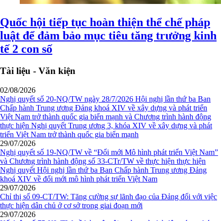
Quốc hội tiếp tục hoàn thiện thể chế pháp
luật để đảm bảo mục tiêu tăng trưởng kinh
tế 2 con số
Tài liệu - Văn kiện
02/08/2026
Nghị quyết số 20-NQ/TW ngày 28/7/2026 Hội nghị lần thứ ba Ban
Chấp hành Trung ương Đảng khoá XIV về xây dựng và phát triển
Việt Nam trở thành quốc gia biển mạnh và Chương trình hành động
thực hiện Nghị quyết Trung ương 3, khóa XIV về xây dựng và phát
triển Việt Nam trở thành quốc gia biển mạnh
29/07/2026
Nghị quyết số 19-NQ/TW về “Đổi mới Mô hình phát triển Việt Nam”
và Chương trình hành động số 33-CTr/TW về thực hiện thực hiện
Nghị quyết Hội nghị lần thứ ba Ban Chấp hành Trung ương Đảng
khoá XIV về đổi mới mô hình phát triển Việt Nam
29/07/2026
Chỉ thị số 09-CT/TW: Tăng cường sự lãnh đạo của Đảng đối với việc
thực hiện dân chủ ở cơ sở trong giai đoạn mới
29/07/2026