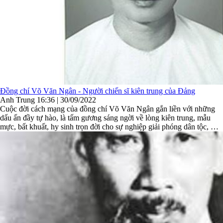
Đồng chí Võ Văn Ngân - Người chiến sĩ kiên trung của Đảng
Anh Trung
16:36 | 30/09/2022
Cuộc đời cách mạng của đồng chí Võ Văn Ngân gắn liền với những
dấu ấn đầy tự hào, là tấm gương sáng ngời về lòng kiên trung, mẫu
mực, bất khuất, hy sinh trọn đời cho sự nghiệp giải phóng dân tộc, mãi
mãi là niềm tự hào của toàn Đảng, toàn thể dân ...