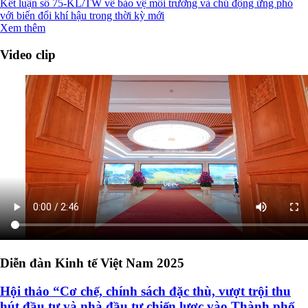
Kết luận số 75-KL/TW về bảo vệ môi trường và chủ động ứng phó
với biến đổi khí hậu trong thời kỳ mới
Xem thêm
Video clip
Diễn đàn Kinh tế Việt Nam 2025
Hội thảo “Cơ chế, chính sách đặc thù, vượt trội thu
hút đầu tư và nhà đầu tư chiến lược vào Thành phố