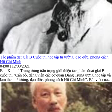
Tác phẩm đạt giải B Cuộc thi học tập tư tưởng, đạo đức, phong cách
Hồ Chí Minh
04:00 | 12/03/2021
Ban Kinh tế Trung ương trân trọng giới thiệu tác phẩm đoạt giải B
cuộc thi "Cán bộ, đảng viên các cơ quan Đảng Trung ương học tập và
làm theo tư tưởng, đạo đức, phong cách Hồ Chí Minh". Bài viết của
đồng chí Phạm Ngọc Phương, Ban Kinh tế Trung ương.