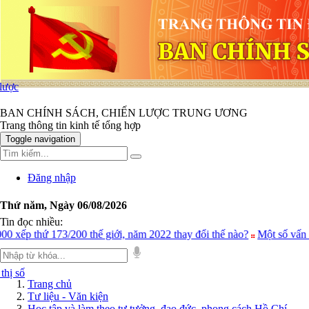
 lược
BAN CHÍNH SÁCH, CHIẾN LƯỢC TRUNG ƯƠNG
Trang thông tin kinh tế tổng hợp
Toggle navigation
Đăng nhập
Thứ năm, Ngày 06/08/2026
Tin đọc nhiều:
ứ 173/200 thế giới, năm 2022 thay đổi thế nào?
Một số vấn đề về p
thị số
Trang chủ
Tư liệu - Văn kiện
Học tập và làm theo tư tưởng, đạo đức, phong cách Hồ Chí