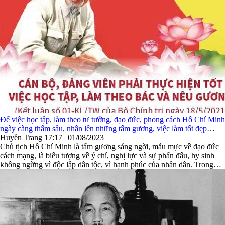
Để việc học tập, làm theo tư tưởng, đạo đức, phong cách Hồ Chí Minh
ngày càng thấm sâu, nhân lên những tấm gương, việc làm tốt đẹp
trong đời sống xã hội
Huyền Trang
17:17 | 01/08/2023
​Chủ tịch Hồ Chí Minh là tấm gương sáng ngời, mẫu mực về đạo đức
cách mạng, là biểu tượng về ý chí, nghị lực và sự phấn đấu, hy sinh
không ngừng vì độc lập dân tộc, vì hạnh phúc của nhân dân. Trong
giai đoạn hiện nay, mỗi cán bộ, đảng viên, mỗi ...