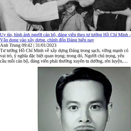
Uy tín, hình ảnh người cán bộ, đảng viên theo tư tưởng Hồ Chí Minh -
Vận dụng vào xây dựng, chỉnh đốn Đảng hiện nay
Anh Trung
09:42 | 31/01/2023
Tư tưởng Hồ Chí Minh về xây dựng Đảng trong sạch, vững mạnh có
vai trò, ý nghĩa đặc biệt quan trọng; trong đó, Người chú trọng, yêu
cầu mỗi cán bộ, đảng viên phải thường xuyên tu dưỡng, rèn luyện,
phấn đấu về mọi mặt, thực hiện trách nhiệm nêu gương ...