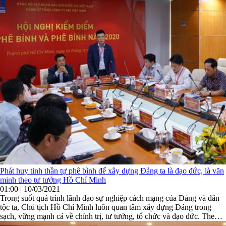
Phát huy tinh thần tự phê bình để xây dựng Đảng ta là đạo đức, là văn
minh theo tư tưởng Hồ Chí Minh
01:00 | 10/03/2021
Trong suốt quá trình lãnh đạo sự nghiệp cách mạng của Đảng và dân
tộc ta, Chủ tịch Hồ Chí Minh luôn quan tâm xây dựng Đảng trong
sạch, vững mạnh cả về chính trị, tư tưởng, tổ chức và đạo đức. Theo
Chủ tịch Hồ Chí Minh, Đảng phải là đạo đức, là văn ...