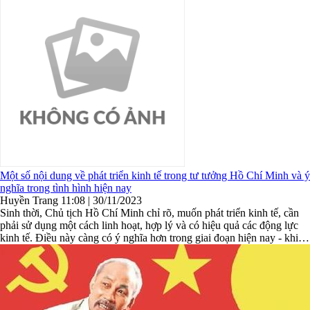
Một số nội dung về phát triển kinh tế trong tư tưởng Hồ Chí Minh và ý
nghĩa trong tình hình hiện nay
Huyền Trang
11:08 | 30/11/2023
Sinh thời, Chủ tịch Hồ Chí Minh chỉ rõ, muốn phát triển kinh tế, cần
phải sử dụng một cách linh hoạt, hợp lý và có hiệu quả các động lực
kinh tế. Điều này càng có ý nghĩa hơn trong giai đoạn hiện nay - khi
Nhà nước ta đang đẩy mạnh thực hiện việc ...