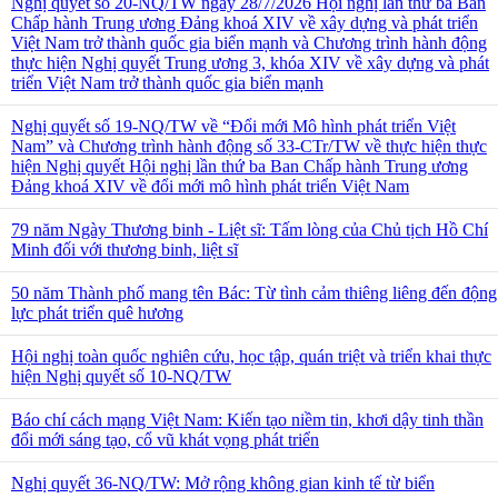
Nghị quyết số 20-NQ/TW ngày 28/7/2026 Hội nghị lần thứ ba Ban
Chấp hành Trung ương Đảng khoá XIV về xây dựng và phát triển
Việt Nam trở thành quốc gia biển mạnh và Chương trình hành động
thực hiện Nghị quyết Trung ương 3, khóa XIV về xây dựng và phát
triển Việt Nam trở thành quốc gia biển mạnh
Nghị quyết số 19-NQ/TW về “Đổi mới Mô hình phát triển Việt
Nam” và Chương trình hành động số 33-CTr/TW về thực hiện thực
hiện Nghị quyết Hội nghị lần thứ ba Ban Chấp hành Trung ương
Đảng khoá XIV về đổi mới mô hình phát triển Việt Nam
79 năm Ngày Thương binh - Liệt sĩ: Tấm lòng của Chủ tịch Hồ Chí
Minh đối với thương binh, liệt sĩ
50 năm Thành phố mang tên Bác: Từ tình cảm thiêng liêng đến động
lực phát triển quê hương
Hội nghị toàn quốc nghiên cứu, học tập, quán triệt và triển khai thực
hiện Nghị quyết số 10-NQ/TW
Báo chí cách mạng Việt Nam: Kiến tạo niềm tin, khơi dậy tinh thần
đổi mới sáng tạo, cổ vũ khát vọng phát triển
Nghị quyết 36-NQ/TW: Mở rộng không gian kinh tế từ biển