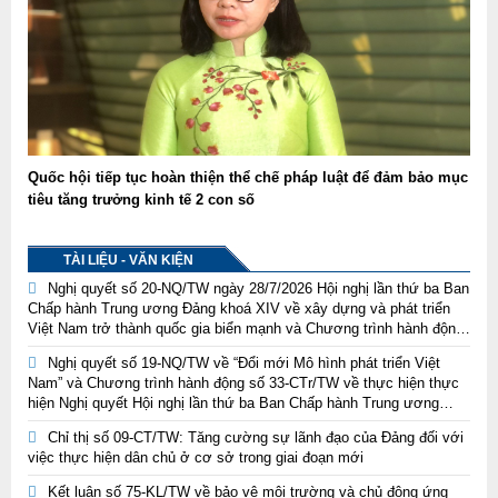
Quốc hội tiếp tục hoàn thiện thể chế pháp luật để đảm bảo mục
tiêu tăng trưởng kinh tế 2 con số
TÀI LIỆU - VĂN KIỆN
Nghị quyết số 20-NQ/TW ngày 28/7/2026 Hội nghị lần thứ ba Ban
Chấp hành Trung ương Đảng khoá XIV về xây dựng và phát triển
Việt Nam trở thành quốc gia biển mạnh và Chương trình hành động
thực hiện Nghị quyết Trung ương 3, khóa XIV về xây dựng và phát
Nghị quyết số 19-NQ/TW về “Đổi mới Mô hình phát triển Việt
triển Việt Nam trở thành quốc gia biển mạnh
Nam” và Chương trình hành động số 33-CTr/TW về thực hiện thực
hiện Nghị quyết Hội nghị lần thứ ba Ban Chấp hành Trung ương
Đảng khoá XIV về đổi mới mô hình phát triển Việt Nam
Chỉ thị số 09-CT/TW: Tăng cường sự lãnh đạo của Đảng đối với
việc thực hiện dân chủ ở cơ sở trong giai đoạn mới
Kết luận số 75-KL/TW về bảo vệ môi trường và chủ động ứng