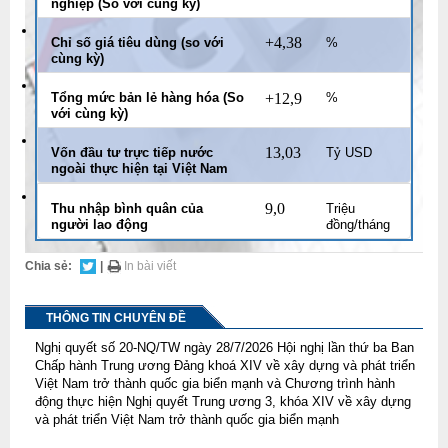
nghiệp (So với cùng kỳ)
+4,38
Chỉ số giá tiêu dùng (so với
%
cùng kỳ)
Tổng mức bản lẻ hàng hóa (So
+12,9
%
với cùng kỳ)
13,03
Vốn đầu tư trực tiếp nước
Tỷ USD
ngoài thực hiện tại Việt Nam
9,0
Thu nhập bình quân của
Triệu
người lao động
đồng/tháng
Chia sẻ:
|
In bài viết
THÔNG TIN CHUYÊN ĐỀ
Nghị quyết số 20-NQ/TW ngày 28/7/2026 Hội nghị lần thứ ba Ban
Chấp hành Trung ương Đảng khoá XIV về xây dựng và phát triển
Việt Nam trở thành quốc gia biển mạnh và Chương trình hành
động thực hiện Nghị quyết Trung ương 3, khóa XIV về xây dựng
và phát triển Việt Nam trở thành quốc gia biển mạnh