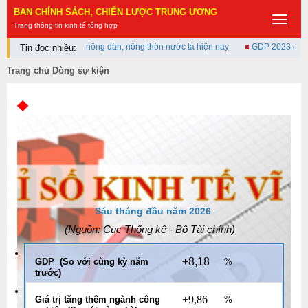
BAN CHÍNH SÁCH, CHIẾN LƯỢC TRUNG ƯƠNG
Toggle
Trang thông tin kinh tế tổng hợp
navigat
t triển nông nghiệp, nông dân, nông thôn nước ta hiện nay
GDP 2023 đạt 430 
Tin đọc nhiều:
Trang chủ
Dòng sự kiện
Sáu tháng đầu n
ăm 2026
(Nguồn: Cục Thống kê - Bộ Tài chính
)
+8,18
GDP (So với cùng kỳ năm
%
trước)
+9,86
Giá trị tăng thêm ngành công
%