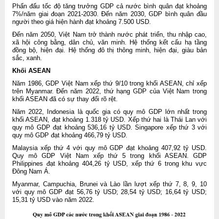
Phấn đấu tốc độ tăng trưởng GDP cả nước bình quân đạt khoảng
7%/năm giai đoạn 2021-2030. Đến năm 2030, GDP bình quân đầu
người theo giá hiện hành đạt khoảng 7.500 USD.
Đến năm 2050, Việt Nam trở thành nước phát triển, thu nhập cao,
xã hội công bằng, dân chủ, văn minh. Hệ thống kết cấu hạ tầng
đồng bộ, hiện đại. Hệ thống đô thị thông minh, hiện đại, giàu bản
sắc, xanh.
Khối ASEAN
Năm 1986, GDP Việt Nam xếp thứ 9/10 trong khối ASEAN, chỉ xếp
trên Myanmar. Đến năm 2022, thứ hạng GDP của Việt Nam trong
khối ASEAN đã có sự thay đổi rõ rệt.
Năm 2022, Indonesia là quốc gia có quy mô GDP lớn nhất trong
khối ASEAN, đạt khoảng 1.318 tỷ USD. Xếp thứ hai là Thái Lan với
quy mô GDP đạt khoảng 536,16 tỷ USD. Singapore xếp thứ 3 với
quy mô GDP đạt khoảng 466,79 tỷ USD.
Malaysia xếp thứ 4 với quy mô GDP đạt khoảng 407,92 tỷ USD.
Quy mô GDP Việt Nam xếp thứ 5 trong khối ASEAN. GDP
Philippines đạt khoảng 404,26 tỷ USD, xếp thứ 6 trong khu vực
Đông Nam Á.
Myanmar, Campuchia, Brunei và Lào lần lượt xếp thứ 7, 8, 9, 10
với quy mô GDP đạt 56,76 tỷ USD; 28,54 tỷ USD; 16,64 tỷ USD;
15,31 tỷ USD vào năm 2022.