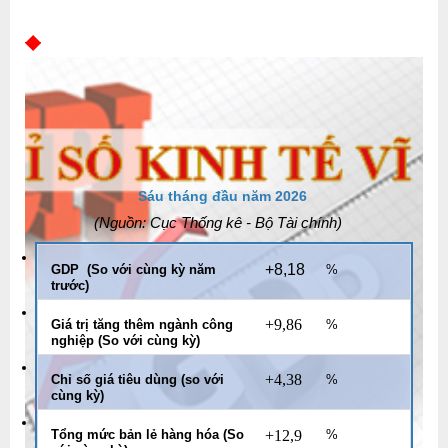
Sáu tháng đầu n
ăm 2026
(Nguồn: Cục Thống kê - Bộ Tài chính
)
+8,18
GDP (So với cùng kỳ năm
%
trước)
+9,86
Giá trị tăng thêm ngành công
%
nghiệp (So với cùng kỳ)
+4,38
Chỉ số giá tiêu dùng (so với
%
cùng kỳ)
Tổng mức bản lẻ hàng hóa (So
+12,9
%