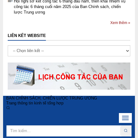
Hội nghị sơ kết công tác 6 tháng đầu năm, triển khai nhiệm vụ
công tác 6 tháng cuối năm 2025 của Ban Chính sách, chiến
lược Trung ương
Xem thêm »
LIÊN KẾT WEBSITE
BAN CHÍNH SÁCH, CHIẾN LƯỢC TRUNG ƯƠNG
Trang thông tin kinh tế tổng hợp
Toggle
navigat