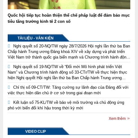
Quốc hội tiếp tục hoàn thiện thể chế pháp luật để đảm bảo mục
tiêu tăng trưởng kinh tế 2 con số
TÀI LIỆU - VĂN KIỆN
Nghị quyết số 20-NQ/TW ngày 28/7/2026 Hội nghị lần thứ ba Ban
Chấp hành Trung ương Đảng khoá XIV về xây dựng và phát triển
Việt Nam trở thành quốc gia biển mạnh và Chương trình hành động
thực hiện Nghị quyết Trung ương 3, khóa XIV về xây dựng và phát
Nghị quyết số 19-NQ/TW về “Đổi mới Mô hình phát triển Việt
triển Việt Nam trở thành quốc gia biển mạnh
Nam” và Chương trình hành động số 33-CTr/TW về thực hiện thực
hiện Nghị quyết Hội nghị lần thứ ba Ban Chấp hành Trung ương
Đảng khoá XIV về đổi mới mô hình phát triển Việt Nam
Chỉ thị số 09-CT/TW: Tăng cường sự lãnh đạo của Đảng đối với
việc thực hiện dân chủ ở cơ sở trong giai đoạn mới
Kết luận số 75-KL/TW về bảo vệ môi trường và chủ động ứng
phó với biến đổi khí hậu trong thời kỳ mới
Xem thêm
VIDEO CLIP