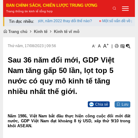
BAN CHÍNH SÁCH, CHIẾN LƯỢC TRUNG ƯƠNG
Toggle
Trang thông tin kinh tế tổng hợp
navigat
thứ 173/200 thế giới, năm 2022 thay đổi thế nào?
Một số vấn đề về phát tr
Tin đọc nhiều:
Trang chủ
Kinh tế
Kinh tế vĩ mô
+
A
-
A
|
Thứ năm, 17/08/2023
|
09:56
A
Sau 36 năm đổi mới, GDP Việt
Nam tăng gấp 50 lần, lọt top 5
nước có quy mô kinh tế tăng
nhiều nhất thế giới.
Chia sẻ
Lưu
Năm 1986, Việt Nam bắt đầu thực hiện công cuộc đổi mới đất
nước, GDP Việt Nam đạt khoảng 8 tỷ USD, xếp thứ 9/10 trong
khối ASEAN.