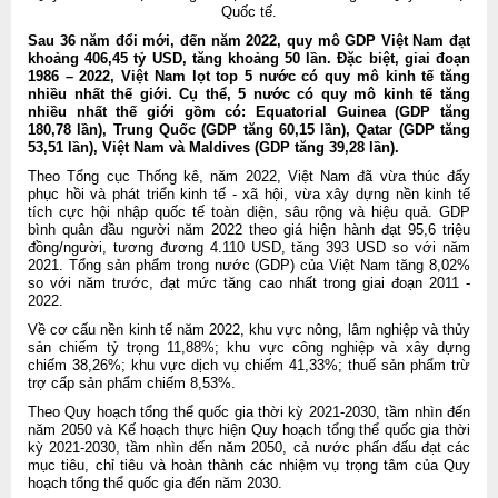
Quốc tế.
Sau 36 năm đổi mới, đến năm 2022, quy mô GDP Việt Nam đạt
khoảng 406,45 tỷ USD, tăng khoảng 50 lần. Đặc biệt, giai đoạn
1986 – 2022, Việt Nam lọt top 5 nước có quy mô kinh tế tăng
nhiều nhất thế giới. Cụ thể, 5 nước có quy mô kinh tế tăng
nhiều nhất thế giới gồm có: Equatorial Guinea (GDP tăng
180,78 lần), Trung Quốc (GDP tăng 60,15 lần), Qatar (GDP tăng
53,51 lần), Việt Nam và Maldives (GDP tăng 39,28 lần).
Theo Tổng cục Thống kê, năm 2022, Việt Nam đã vừa thúc đẩy
phục hồi và phát triển kinh tế - xã hội, vừa xây dựng nền kinh tế
tích cực hội nhập quốc tế toàn diện, sâu rộng và hiệu quả. GDP
bình quân đầu người năm 2022 theo giá hiện hành đạt 95,6 triệu
đồng/người, tương đương 4.110 USD, tăng 393 USD so với năm
2021. Tổng sản phẩm trong nước (GDP) của Việt Nam tăng 8,02%
so với năm trước, đạt mức tăng cao nhất trong giai đoạn 2011 -
2022.
Về cơ cấu nền kinh tế năm 2022, khu vực nông, lâm nghiệp và thủy
sản chiếm tỷ trọng 11,88%; khu vực công nghiệp và xây dựng
chiếm 38,26%; khu vực dịch vụ chiếm 41,33%; thuế sản phẩm trừ
trợ cấp sản phẩm chiếm 8,53%.
Theo Quy hoạch tổng thể quốc gia thời kỳ 2021-2030, tầm nhìn đến
năm 2050 và Kế hoạch thực hiện Quy hoạch tổng thể quốc gia thời
kỳ 2021-2030, tầm nhìn đến năm 2050, cả nước phấn đấu đạt các
mục tiêu, chỉ tiêu và hoàn thành các nhiệm vụ trọng tâm của Quy
hoạch tổng thể quốc gia đến năm 2030.