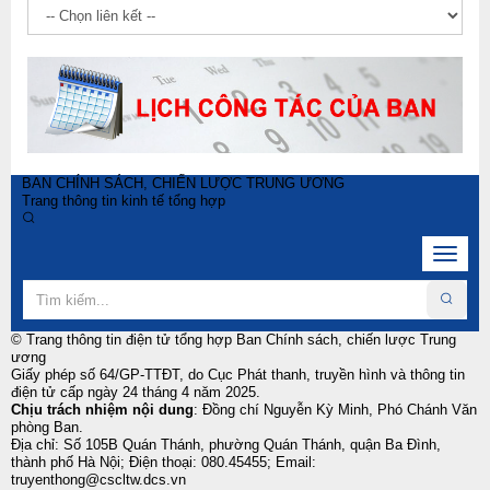
BAN CHÍNH SÁCH, CHIẾN LƯỢC TRUNG ƯƠNG
Trang thông tin kinh tế tổng hợp
Toggle
navigat
© Trang thông tin điện tử tổng hợp Ban Chính sách, chiến lược Trung
ương
Giấy phép số 64/GP-TTĐT, do Cục Phát thanh, truyền hình và thông tin
điện tử cấp ngày 24 tháng 4 năm 2025.
Chịu trách nhiệm nội dung
: Đồng chí Nguyễn Kỳ Minh, Phó Chánh Văn
phòng Ban.
Địa chỉ: Số 105B Quán Thánh, phường Quán Thánh, quận Ba Đình,
thành phố Hà Nội; Điện thoại: 080.45455; Email:
truyenthong@cscltw.dcs.vn