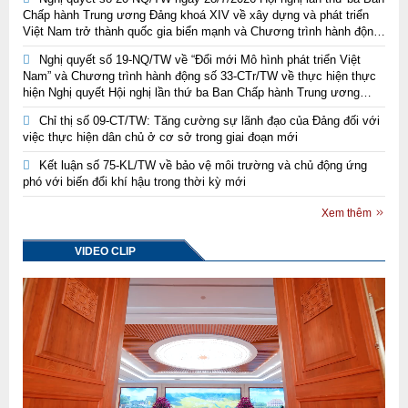
Chấp hành Trung ương Đảng khoá XIV về xây dựng và phát triển
Việt Nam trở thành quốc gia biển mạnh và Chương trình hành động
thực hiện Nghị quyết Trung ương 3, khóa XIV về xây dựng và phát
Nghị quyết số 19-NQ/TW về “Đổi mới Mô hình phát triển Việt
triển Việt Nam trở thành quốc gia biển mạnh
Nam” và Chương trình hành động số 33-CTr/TW về thực hiện thực
hiện Nghị quyết Hội nghị lần thứ ba Ban Chấp hành Trung ương
Đảng khoá XIV về đổi mới mô hình phát triển Việt Nam
Chỉ thị số 09-CT/TW: Tăng cường sự lãnh đạo của Đảng đối với
việc thực hiện dân chủ ở cơ sở trong giai đoạn mới
Kết luận số 75-KL/TW về bảo vệ môi trường và chủ động ứng
phó với biến đổi khí hậu trong thời kỳ mới
Xem thêm
VIDEO CLIP