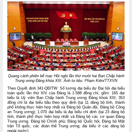
Quang cảnh phiên bế mạc Hội nghị lần thứ mười hai Ban Chấp hành
Trung ương Đảng khóa XIII. Ảnh tư liệu: Phạm Kiên/TTXVN
Theo Quyết định 341-QĐ/TW: Số lượng đại biểu dự Đại hội đại biểu
toàn quốc lần thứ XIV của Đảng là 1.588 đồng chí, gồm: 165 đại
biểu là Uỷ viên Ban Chấp hành Trung ương Đảng khoá XIII; 353
đồng chí là đại biểu bầu theo quy định (tại 11 đảng bộ tỉnh, thành
phố không thực hiện hợp nhất và Đảng bộ Quân đội, Đảng bộ Công
an Trung ương); 1.070 đại biểu là đại biểu chỉ định (tại 23 đảng bộ
tỉnh, thành phố thực hiện hợp nhất và Đảng bộ các cơ quan Đảng
Trung ương; Đảng bộ Chính phủ; Đảng bộ Quốc hội; Đảng bộ Mặt
trận Tổ quốc, các đoàn thể Trung ương; đại biểu ở các đảng bộ
ngoài nước).