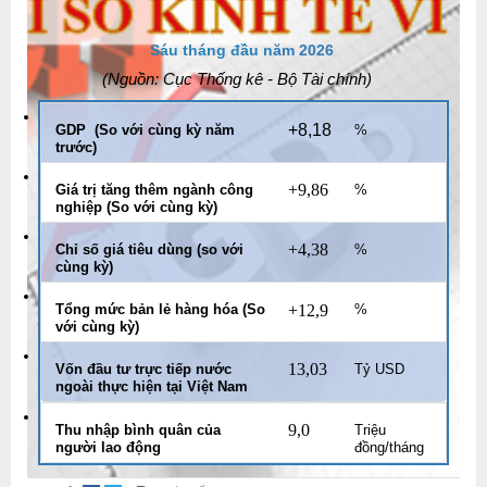
Sáu tháng đầu n
ăm 2026
(Nguồn: Cục Thống kê - Bộ Tài chính
)
+8,18
GDP (So với cùng kỳ năm
%
trước)
+9,86
Giá trị tăng thêm ngành công
%
nghiệp (So với cùng kỳ)
+4,38
Chỉ số giá tiêu dùng (so với
%
cùng kỳ)
Tổng mức bản lẻ hàng hóa (So
+12,9
%
với cùng kỳ)
13,03
Vốn đầu tư trực tiếp nước
Tỷ USD
ngoài thực hiện tại Việt Nam
9,0
Thu nhập bình quân của
Triệu
người lao động
đồng/tháng